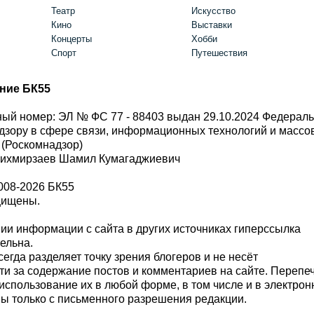
Театр
Искусство
Кино
Выставки
Концерты
Хобби
Спорт
Путешествия
ние БК55
ый номер: ЭЛ № ФС 77 - 88403 выдан 29.10.2024 Федерал
дзору в сфере связи, информационных технологий и масс
 (Роскомнадзор)
Шихмирзаев Шамил Кумагаджиевич
008-2026 БК55
щищены.
и информации с сайта в других источниках гиперссылка
тельна.
сегда разделяет точку зрения блогеров и не несёт
ти за содержание постов и комментариев на сайте. Перепе
использование их в любой форме, в том числе и в электро
 только с письменного разрешения редакции.