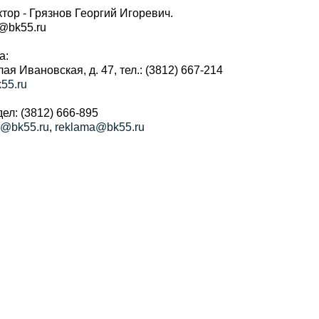
тор - Грязнов Георгий Игоревич.
r@bk55.ru
а:
алая Ивановская, д. 47, тел.: (3812) 667-214
55.ru
ел: (3812) 666-895
a@bk55.ru
,
reklama@bk55.ru