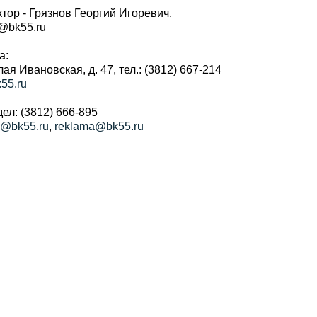
тор - Грязнов Георгий Игоревич.
r@bk55.ru
а:
алая Ивановская, д. 47, тел.: (3812) 667-214
55.ru
ел: (3812) 666-895
a@bk55.ru
,
reklama@bk55.ru