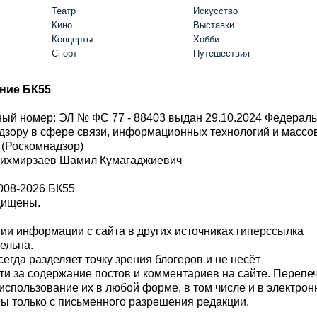
Театр
Искусство
Кино
Выставки
Концерты
Хобби
Спорт
Путешествия
ние БК55
ый номер: ЭЛ № ФС 77 - 88403 выдан 29.10.2024 Федерал
дзору в сфере связи, информационных технологий и масс
 (Роскомнадзор)
Шихмирзаев Шамил Кумагаджиевич
008-2026 БК55
щищены.
и информации с сайта в других источниках гиперссылка
тельна.
сегда разделяет точку зрения блогеров и не несёт
ти за содержание постов и комментариев на сайте. Перепе
использование их в любой форме, в том числе и в электро
 только с письменного разрешения редакции.