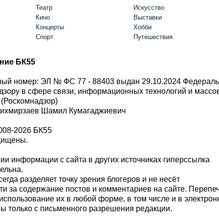
Театр
Искусство
Кино
Выставки
Концерты
Хобби
Спорт
Путешествия
ние БК55
ый номер: ЭЛ № ФС 77 - 88403 выдан 29.10.2024 Федерал
дзору в сфере связи, информационных технологий и масс
 (Роскомнадзор)
Шихмирзаев Шамил Кумагаджиевич
008-2026 БК55
щищены.
и информации с сайта в других источниках гиперссылка
тельна.
сегда разделяет точку зрения блогеров и не несёт
ти за содержание постов и комментариев на сайте. Перепе
использование их в любой форме, в том числе и в электро
 только с письменного разрешения редакции.