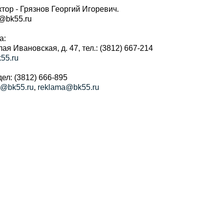
тор - Грязнов Георгий Игоревич.
r@bk55.ru
а:
алая Ивановская, д. 47, тел.: (3812) 667-214
55.ru
ел: (3812) 666-895
a@bk55.ru
,
reklama@bk55.ru