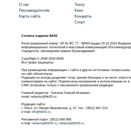
О нас
Театр
Рекламодателям
Кино
Карта сайта
Концерты
Спорт
Сетевое издание БК55
Регистрационный номер: ЭЛ № ФС 77 - 88403 выдан 29.10.2024 Федерал
информационных технологий и массовый коммуникаций (Роскомнадзор
Учредитель: Шихмирзаев Шамил Кумагаджиевич
CopyRight © 2008-2026 БК55
Все права защищены.
При размещении информации с сайта в других источниках гиперссылка
на сайт обязательна.
Редакция не всегда разделяет точку зрения блогеров и не несёт ответст
комментариев на сайте. Перепечатка материалов и использование их в 
СМИ, возможны только с письменного разрешения редакции.
Главный редактор - Грязнов Георгий Игоревич.
email: redactor@bk55.ru
Редакция сайта:
г. Омск, ул. Малая Ивановская, д. 47, тел.: (3812) 667-214
e-mail:
info@bk55.ru
Рекламный отдел: (3812) 666-895
e-mail:
reklama@bk55.ru
,
reklama@bk55.ru