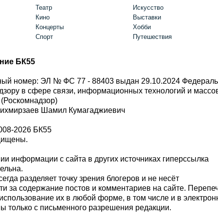
Театр
Искусство
Кино
Выставки
Концерты
Хобби
Спорт
Путешествия
ние БК55
ый номер: ЭЛ № ФС 77 - 88403 выдан 29.10.2024 Федерал
дзору в сфере связи, информационных технологий и масс
 (Роскомнадзор)
Шихмирзаев Шамил Кумагаджиевич
008-2026 БК55
щищены.
и информации с сайта в других источниках гиперссылка
тельна.
сегда разделяет точку зрения блогеров и не несёт
ти за содержание постов и комментариев на сайте. Перепе
использование их в любой форме, в том числе и в электро
 только с письменного разрешения редакции.