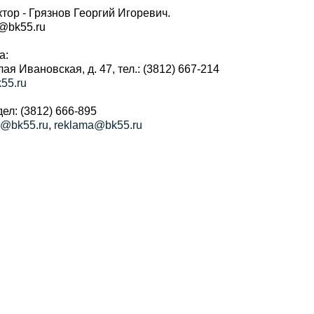
тор - Грязнов Георгий Игоревич.
r@bk55.ru
а:
алая Ивановская, д. 47, тел.: (3812) 667-214
55.ru
ел: (3812) 666-895
a@bk55.ru
,
reklama@bk55.ru