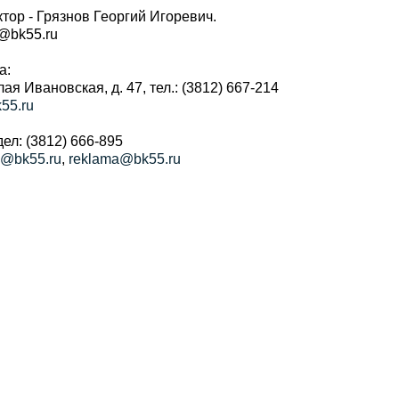
тор - Грязнов Георгий Игоревич.
r@bk55.ru
а:
алая Ивановская, д. 47, тел.: (3812) 667-214
55.ru
ел: (3812) 666-895
a@bk55.ru
,
reklama@bk55.ru