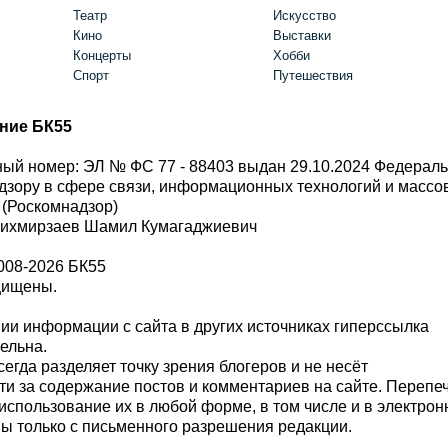
Театр
Искусство
Кино
Выставки
Концерты
Хобби
Спорт
Путешествия
ние БК55
ый номер: ЭЛ № ФС 77 - 88403 выдан 29.10.2024 Федерал
дзору в сфере связи, информационных технологий и масс
 (Роскомнадзор)
Шихмирзаев Шамил Кумагаджиевич
008-2026 БК55
щищены.
и информации с сайта в других источниках гиперссылка
тельна.
сегда разделяет точку зрения блогеров и не несёт
ти за содержание постов и комментариев на сайте. Перепе
использование их в любой форме, в том числе и в электро
 только с письменного разрешения редакции.