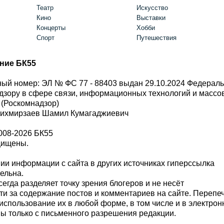
Театр
Искусство
Кино
Выставки
Концерты
Хобби
Спорт
Путешествия
ние БК55
ый номер: ЭЛ № ФС 77 - 88403 выдан 29.10.2024 Федерал
дзору в сфере связи, информационных технологий и масс
 (Роскомнадзор)
Шихмирзаев Шамил Кумагаджиевич
008-2026 БК55
щищены.
и информации с сайта в других источниках гиперссылка
тельна.
сегда разделяет точку зрения блогеров и не несёт
ти за содержание постов и комментариев на сайте. Перепе
использование их в любой форме, в том числе и в электро
 только с письменного разрешения редакции.