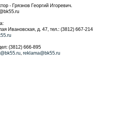
тор - Грязнов Георгий Игоревич.
r@bk55.ru
а:
алая Ивановская, д. 47, тел.: (3812) 667-214
55.ru
ел: (3812) 666-895
a@bk55.ru
,
reklama@bk55.ru