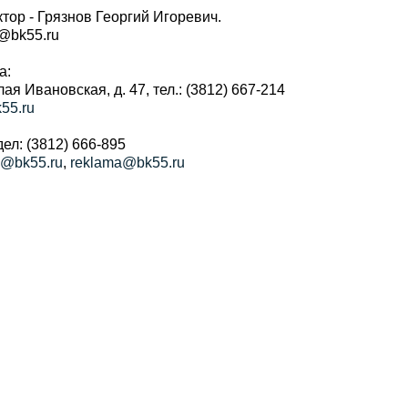
тор - Грязнов Георгий Игоревич.
r@bk55.ru
а:
алая Ивановская, д. 47, тел.: (3812) 667-214
55.ru
ел: (3812) 666-895
a@bk55.ru
,
reklama@bk55.ru