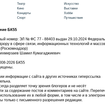
Театр
Искусство
Кино
Выставки
Концерты
Хобби
Спорт
Путешествия
ние БК55
ый номер: ЭЛ № ФС 77 - 88403 выдан 29.10.2024 Федерал
дзору в сфере связи, информационных технологий и масс
 (Роскомнадзор)
Шихмирзаев Шамил Кумагаджиевич
008-2026 БК55
щищены.
и информации с сайта в других источниках гиперссылка
тельна.
сегда разделяет точку зрения блогеров и не несёт
ти за содержание постов и комментариев на сайте. Перепе
использование их в любой форме, в том числе и в электро
 только с письменного разрешения редакции.