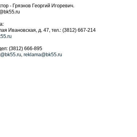
тор - Грязнов Георгий Игоревич.
r@bk55.ru
а:
алая Ивановская, д. 47, тел.: (3812) 667-214
55.ru
ел: (3812) 666-895
a@bk55.ru
,
reklama@bk55.ru