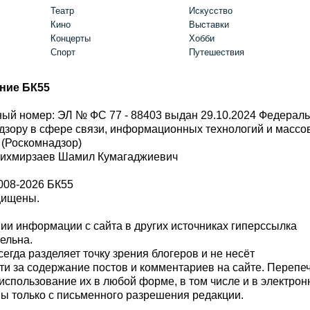
Театр
Искусство
Кино
Выставки
Концерты
Хобби
Спорт
Путешествия
ние БК55
ый номер: ЭЛ № ФС 77 - 88403 выдан 29.10.2024 Федерал
дзору в сфере связи, информационных технологий и масс
 (Роскомнадзор)
Шихмирзаев Шамил Кумагаджиевич
008-2026 БК55
щищены.
и информации с сайта в других источниках гиперссылка
тельна.
сегда разделяет точку зрения блогеров и не несёт
ти за содержание постов и комментариев на сайте. Перепе
использование их в любой форме, в том числе и в электро
 только с письменного разрешения редакции.