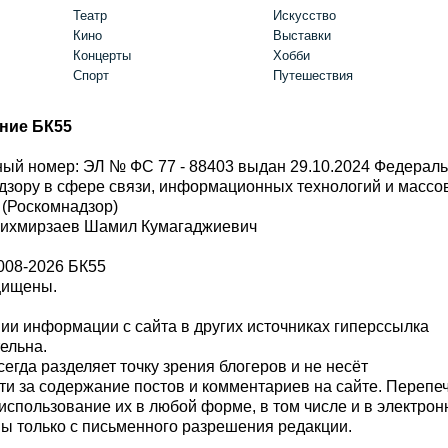
Театр
Искусство
Кино
Выставки
Концерты
Хобби
Спорт
Путешествия
ние БК55
ый номер: ЭЛ № ФС 77 - 88403 выдан 29.10.2024 Федерал
дзору в сфере связи, информационных технологий и масс
 (Роскомнадзор)
Шихмирзаев Шамил Кумагаджиевич
008-2026 БК55
щищены.
и информации с сайта в других источниках гиперссылка
тельна.
сегда разделяет точку зрения блогеров и не несёт
ти за содержание постов и комментариев на сайте. Перепе
использование их в любой форме, в том числе и в электро
 только с письменного разрешения редакции.