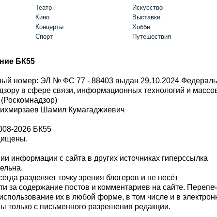
Театр
Искусство
Кино
Выставки
Концерты
Хобби
Спорт
Путешествия
ние БК55
ый номер: ЭЛ № ФС 77 - 88403 выдан 29.10.2024 Федерал
дзору в сфере связи, информационных технологий и масс
 (Роскомнадзор)
Шихмирзаев Шамил Кумагаджиевич
008-2026 БК55
щищены.
и информации с сайта в других источниках гиперссылка
тельна.
сегда разделяет точку зрения блогеров и не несёт
ти за содержание постов и комментариев на сайте. Перепе
использование их в любой форме, в том числе и в электро
 только с письменного разрешения редакции.