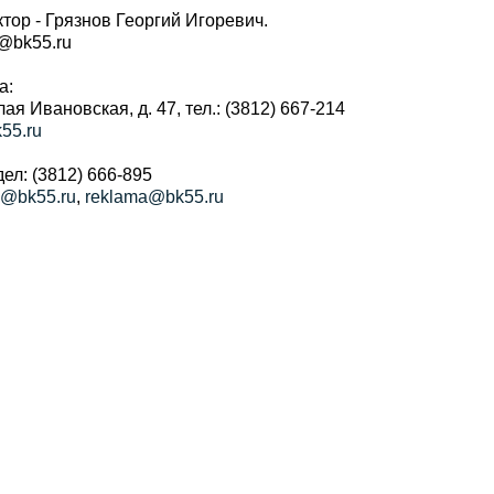
тор - Грязнов Георгий Игоревич.
r@bk55.ru
а:
алая Ивановская, д. 47, тел.: (3812) 667-214
55.ru
ел: (3812) 666-895
a@bk55.ru
,
reklama@bk55.ru