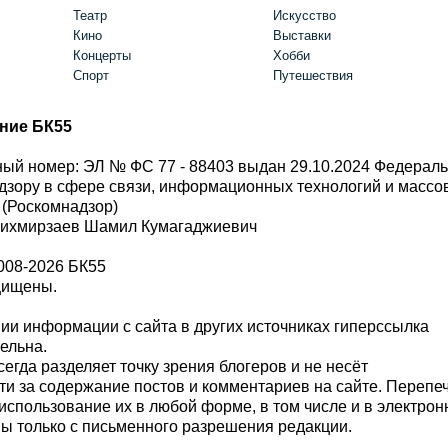
Театр
Искусство
Кино
Выставки
Концерты
Хобби
Спорт
Путешествия
ние БК55
ый номер: ЭЛ № ФС 77 - 88403 выдан 29.10.2024 Федерал
дзору в сфере связи, информационных технологий и масс
 (Роскомнадзор)
Шихмирзаев Шамил Кумагаджиевич
008-2026 БК55
щищены.
и информации с сайта в других источниках гиперссылка
тельна.
сегда разделяет точку зрения блогеров и не несёт
ти за содержание постов и комментариев на сайте. Перепе
использование их в любой форме, в том числе и в электро
 только с письменного разрешения редакции.