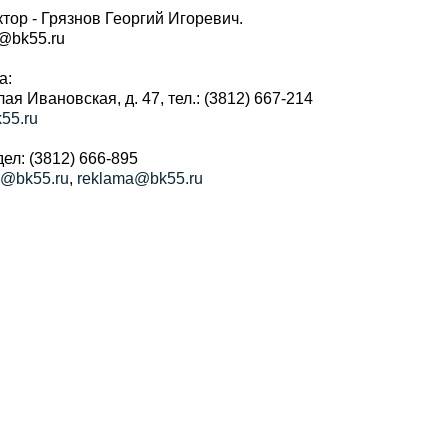
тор - Грязнов Георгий Игоревич.
r@bk55.ru
а:
алая Ивановская, д. 47, тел.: (3812) 667-214
55.ru
ел: (3812) 666-895
a@bk55.ru
,
reklama@bk55.ru