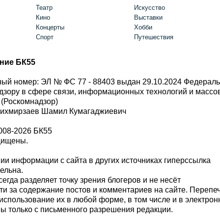
Театр
Искусство
Кино
Выставки
Концерты
Хобби
Спорт
Путешествия
ние БК55
ый номер: ЭЛ № ФС 77 - 88403 выдан 29.10.2024 Федерал
дзору в сфере связи, информационных технологий и масс
 (Роскомнадзор)
Шихмирзаев Шамил Кумагаджиевич
008-2026 БК55
щищены.
и информации с сайта в других источниках гиперссылка
тельна.
сегда разделяет точку зрения блогеров и не несёт
ти за содержание постов и комментариев на сайте. Перепе
использование их в любой форме, в том числе и в электро
 только с письменного разрешения редакции.