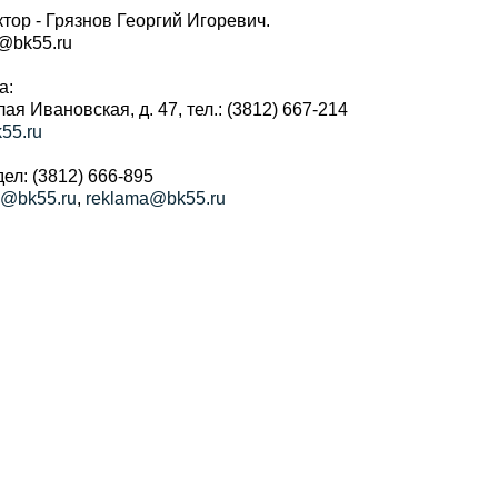
тор - Грязнов Георгий Игоревич.
r@bk55.ru
а:
алая Ивановская, д. 47, тел.: (3812) 667-214
55.ru
ел: (3812) 666-895
a@bk55.ru
,
reklama@bk55.ru