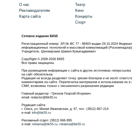
О нас
Театр
Рекламодателям
Кино
Карта сайта
Концерты
Спорт
Сетевое издание БК55
Регистрационный номер: ЭЛ № ФС 77 - 88403 выдан 29.10.2024 Федерал
информационных технологий и массовый коммуникаций (Роскомнадзор
Учредитель: Шихмирзаев Шамил Кумагаджиевич
CopyRight © 2008-2026 БК55
Все права защищены.
При размещении информации с сайта в других источниках гиперссылка
на сайт обязательна.
Редакция не всегда разделяет точку зрения блогеров и не несёт ответст
комментариев на сайте. Перепечатка материалов и использование их в 
СМИ, возможны только с письменного разрешения редакции.
Главный редактор - Грязнов Георгий Игоревич.
email: redactor@bk55.ru
Редакция сайта:
г. Омск, ул. Малая Ивановская, д. 47, тел.: (3812) 667-214
e-mail:
info@bk55.ru
Рекламный отдел: (3812) 666-895
e-mail:
reklama@bk55.ru
,
reklama@bk55.ru