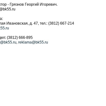
тор - Грязнов Георгий Игоревич.
r@bk55.ru
а:
алая Ивановская, д. 47, тел.: (3812) 667-214
55.ru
ел: (3812) 666-895
a@bk55.ru
,
reklama@bk55.ru