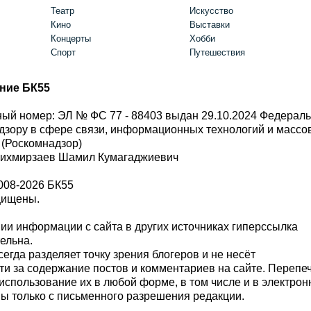
Театр
Искусство
Кино
Выставки
Концерты
Хобби
Спорт
Путешествия
ние БК55
ый номер: ЭЛ № ФС 77 - 88403 выдан 29.10.2024 Федерал
дзору в сфере связи, информационных технологий и масс
 (Роскомнадзор)
Шихмирзаев Шамил Кумагаджиевич
008-2026 БК55
щищены.
и информации с сайта в других источниках гиперссылка
тельна.
сегда разделяет точку зрения блогеров и не несёт
ти за содержание постов и комментариев на сайте. Перепе
использование их в любой форме, в том числе и в электро
 только с письменного разрешения редакции.