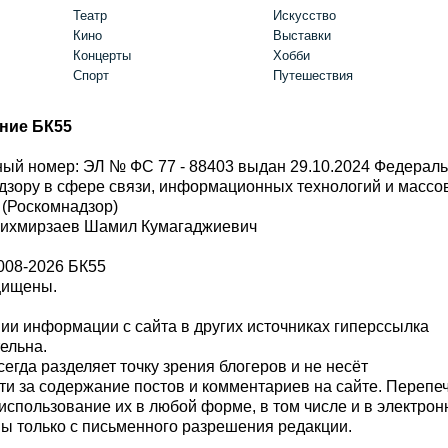
Театр
Искусство
Кино
Выставки
Концерты
Хобби
Спорт
Путешествия
ние БК55
ый номер: ЭЛ № ФС 77 - 88403 выдан 29.10.2024 Федерал
дзору в сфере связи, информационных технологий и масс
 (Роскомнадзор)
Шихмирзаев Шамил Кумагаджиевич
008-2026 БК55
щищены.
и информации с сайта в других источниках гиперссылка
тельна.
сегда разделяет точку зрения блогеров и не несёт
ти за содержание постов и комментариев на сайте. Перепе
использование их в любой форме, в том числе и в электро
 только с письменного разрешения редакции.