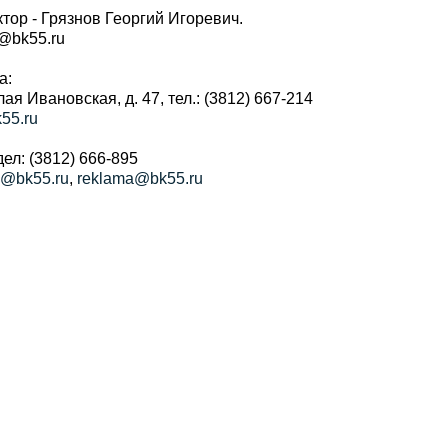
тор - Грязнов Георгий Игоревич.
r@bk55.ru
а:
алая Ивановская, д. 47, тел.: (3812) 667-214
55.ru
ел: (3812) 666-895
a@bk55.ru
,
reklama@bk55.ru