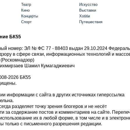
Театр
Искусство
Кино
Выставки
Концерты
Хобби
Спорт
Путешествия
ние БК55
ый номер: ЭЛ № ФС 77 - 88403 выдан 29.10.2024 Федерал
дзору в сфере связи, информационных технологий и масс
 (Роскомнадзор)
Шихмирзаев Шамил Кумагаджиевич
008-2026 БК55
щищены.
и информации с сайта в других источниках гиперссылка
тельна.
сегда разделяет точку зрения блогеров и не несёт
ти за содержание постов и комментариев на сайте. Перепе
использование их в любой форме, в том числе и в электро
 только с письменного разрешения редакции.