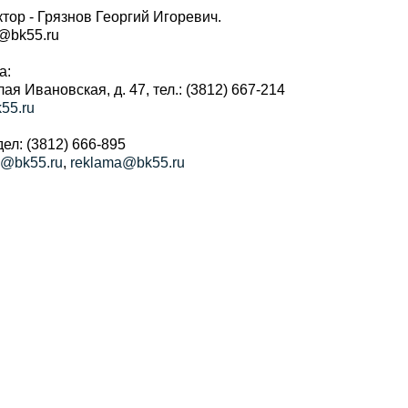
тор - Грязнов Георгий Игоревич.
r@bk55.ru
а:
алая Ивановская, д. 47, тел.: (3812) 667-214
55.ru
ел: (3812) 666-895
a@bk55.ru
,
reklama@bk55.ru