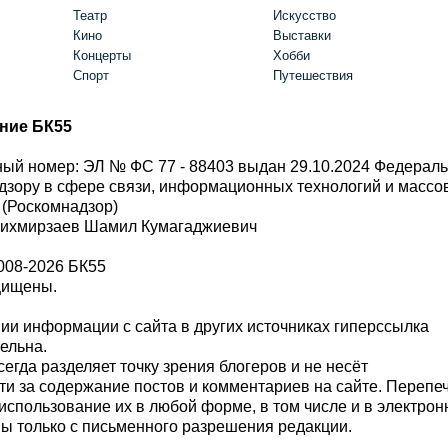
Театр
Искусство
Кино
Выставки
Концерты
Хобби
Спорт
Путешествия
ние БК55
ый номер: ЭЛ № ФС 77 - 88403 выдан 29.10.2024 Федерал
дзору в сфере связи, информационных технологий и масс
 (Роскомнадзор)
Шихмирзаев Шамил Кумагаджиевич
008-2026 БК55
щищены.
и информации с сайта в других источниках гиперссылка
тельна.
сегда разделяет точку зрения блогеров и не несёт
ти за содержание постов и комментариев на сайте. Перепе
использование их в любой форме, в том числе и в электро
 только с письменного разрешения редакции.