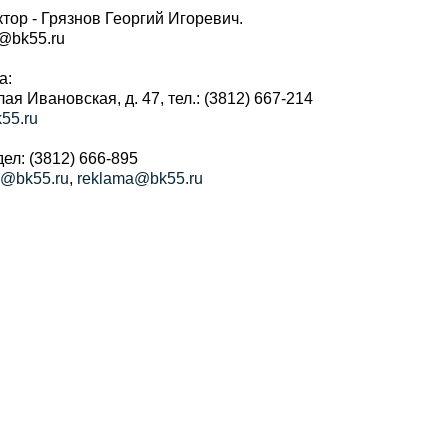
тор - Грязнов Георгий Игоревич.
r@bk55.ru
а:
алая Ивановская, д. 47, тел.: (3812) 667-214
55.ru
ел: (3812) 666-895
a@bk55.ru
,
reklama@bk55.ru