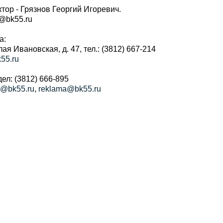
тор - Грязнов Георгий Игоревич.
r@bk55.ru
а:
алая Ивановская, д. 47, тел.: (3812) 667-214
55.ru
ел: (3812) 666-895
a@bk55.ru
,
reklama@bk55.ru