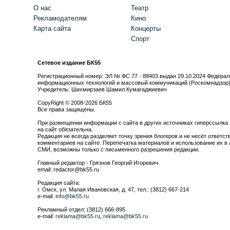
О нас
Театр
Рекламодателям
Кино
Карта сайта
Концерты
Спорт
Сетевое издание БК55
Регистрационный номер: ЭЛ № ФС 77 - 88403 выдан 29.10.2024 Федерал
информационных технологий и массовый коммуникаций (Роскомнадзор
Учредитель: Шихмирзаев Шамил Кумагаджиевич
CopyRight © 2008-2026 БК55
Все права защищены.
При размещении информации с сайта в других источниках гиперссылка
на сайт обязательна.
Редакция не всегда разделяет точку зрения блогеров и не несёт ответст
комментариев на сайте. Перепечатка материалов и использование их в 
СМИ, возможны только с письменного разрешения редакции.
Главный редактор - Грязнов Георгий Игоревич.
email: redactor@bk55.ru
Редакция сайта:
г. Омск, ул. Малая Ивановская, д. 47, тел.: (3812) 667-214
e-mail:
info@bk55.ru
Рекламный отдел: (3812) 666-895
e-mail:
reklama@bk55.ru
,
reklama@bk55.ru