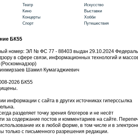
Театр
Искусство
Кино
Выставки
Концерты
Хобби
Спорт
Путешествия
ние БК55
ый номер: ЭЛ № ФС 77 - 88403 выдан 29.10.2024 Федерал
дзору в сфере связи, информационных технологий и масс
 (Роскомнадзор)
Шихмирзаев Шамил Кумагаджиевич
008-2026 БК55
щищены.
и информации с сайта в других источниках гиперссылка
тельна.
сегда разделяет точку зрения блогеров и не несёт
ти за содержание постов и комментариев на сайте. Перепе
использование их в любой форме, в том числе и в электро
 только с письменного разрешения редакции.