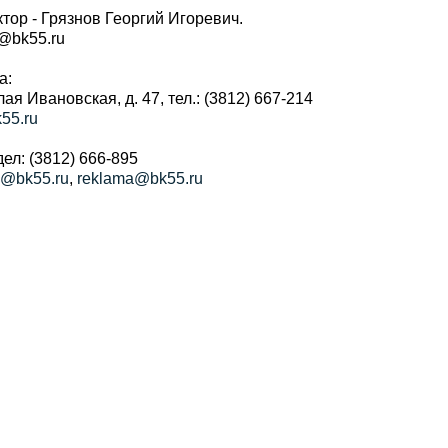
тор - Грязнов Георгий Игоревич.
r@bk55.ru
а:
алая Ивановская, д. 47, тел.: (3812) 667-214
55.ru
ел: (3812) 666-895
a@bk55.ru
,
reklama@bk55.ru