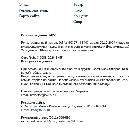
О нас
Театр
Рекламодателям
Кино
Карта сайта
Концерты
Спорт
Сетевое издание БК55
Регистрационный номер: ЭЛ № ФС 77 - 88403 выдан 29.10.2024 Федерал
информационных технологий и массовый коммуникаций (Роскомнадзор
Учредитель: Шихмирзаев Шамил Кумагаджиевич
CopyRight © 2008-2026 БК55
Все права защищены.
При размещении информации с сайта в других источниках гиперссылка
на сайт обязательна.
Редакция не всегда разделяет точку зрения блогеров и не несёт ответст
комментариев на сайте. Перепечатка материалов и использование их в 
СМИ, возможны только с письменного разрешения редакции.
Главный редактор - Грязнов Георгий Игоревич.
email: redactor@bk55.ru
Редакция сайта:
г. Омск, ул. Малая Ивановская, д. 47, тел.: (3812) 667-214
e-mail:
info@bk55.ru
Рекламный отдел: (3812) 666-895
e-mail:
reklama@bk55.ru
,
reklama@bk55.ru