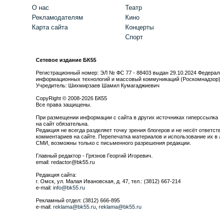
О нас
Театр
Рекламодателям
Кино
Карта сайта
Концерты
Спорт
Сетевое издание БК55
Регистрационный номер: ЭЛ № ФС 77 - 88403 выдан 29.10.2024 Федерал
информационных технологий и массовый коммуникаций (Роскомнадзор
Учредитель: Шихмирзаев Шамил Кумагаджиевич
CopyRight © 2008-2026 БК55
Все права защищены.
При размещении информации с сайта в других источниках гиперссылка
на сайт обязательна.
Редакция не всегда разделяет точку зрения блогеров и не несёт ответст
комментариев на сайте. Перепечатка материалов и использование их в 
СМИ, возможны только с письменного разрешения редакции.
Главный редактор - Грязнов Георгий Игоревич.
email: redactor@bk55.ru
Редакция сайта:
г. Омск, ул. Малая Ивановская, д. 47, тел.: (3812) 667-214
e-mail:
info@bk55.ru
Рекламный отдел: (3812) 666-895
e-mail:
reklama@bk55.ru
,
reklama@bk55.ru