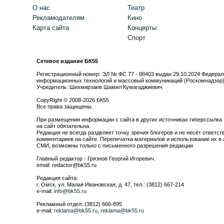
О нас
Театр
Рекламодателям
Кино
Карта сайта
Концерты
Спорт
Сетевое издание БК55
Регистрационный номер: ЭЛ № ФС 77 - 88403 выдан 29.10.2024 Федерал
информационных технологий и массовый коммуникаций (Роскомнадзор
Учредитель: Шихмирзаев Шамил Кумагаджиевич
CopyRight © 2008-2026 БК55
Все права защищены.
При размещении информации с сайта в других источниках гиперссылка
на сайт обязательна.
Редакция не всегда разделяет точку зрения блогеров и не несёт ответст
комментариев на сайте. Перепечатка материалов и использование их в 
СМИ, возможны только с письменного разрешения редакции.
Главный редактор - Грязнов Георгий Игоревич.
email: redactor@bk55.ru
Редакция сайта:
г. Омск, ул. Малая Ивановская, д. 47, тел.: (3812) 667-214
e-mail:
info@bk55.ru
Рекламный отдел: (3812) 666-895
e-mail:
reklama@bk55.ru
,
reklama@bk55.ru