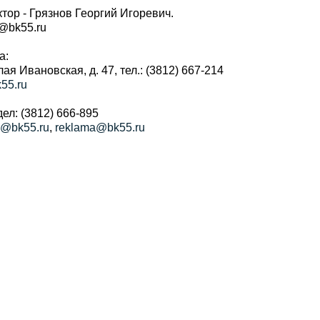
тор - Грязнов Георгий Игоревич.
r@bk55.ru
а:
алая Ивановская, д. 47, тел.: (3812) 667-214
55.ru
ел: (3812) 666-895
a@bk55.ru
,
reklama@bk55.ru