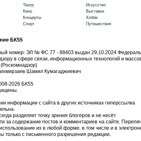
Театр
Искусство
Кино
Выставки
Концерты
Хобби
Спорт
Путешествия
ние БК55
ый номер: ЭЛ № ФС 77 - 88403 выдан 29.10.2024 Федерал
дзору в сфере связи, информационных технологий и масс
 (Роскомнадзор)
Шихмирзаев Шамил Кумагаджиевич
008-2026 БК55
щищены.
и информации с сайта в других источниках гиперссылка
тельна.
сегда разделяет точку зрения блогеров и не несёт
ти за содержание постов и комментариев на сайте. Перепе
использование их в любой форме, в том числе и в электро
 только с письменного разрешения редакции.