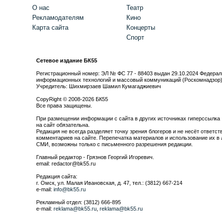
О нас
Театр
Рекламодателям
Кино
Карта сайта
Концерты
Спорт
Сетевое издание БК55
Регистрационный номер: ЭЛ № ФС 77 - 88403 выдан 29.10.2024 Федерал
информационных технологий и массовый коммуникаций (Роскомнадзор
Учредитель: Шихмирзаев Шамил Кумагаджиевич
CopyRight © 2008-2026 БК55
Все права защищены.
При размещении информации с сайта в других источниках гиперссылка
на сайт обязательна.
Редакция не всегда разделяет точку зрения блогеров и не несёт ответст
комментариев на сайте. Перепечатка материалов и использование их в 
СМИ, возможны только с письменного разрешения редакции.
Главный редактор - Грязнов Георгий Игоревич.
email: redactor@bk55.ru
Редакция сайта:
г. Омск, ул. Малая Ивановская, д. 47, тел.: (3812) 667-214
e-mail:
info@bk55.ru
Рекламный отдел: (3812) 666-895
e-mail:
reklama@bk55.ru
,
reklama@bk55.ru