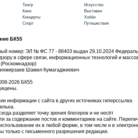
Театр
Искусство
Кино
Выставки
Концерты
Хобби
Спорт
Путешествия
ние БК55
ый номер: ЭЛ № ФС 77 - 88403 выдан 29.10.2024 Федерал
дзору в сфере связи, информационных технологий и масс
 (Роскомнадзор)
Шихмирзаев Шамил Кумагаджиевич
008-2026 БК55
щищены.
и информации с сайта в других источниках гиперссылка
тельна.
сегда разделяет точку зрения блогеров и не несёт
ти за содержание постов и комментариев на сайте. Перепе
использование их в любой форме, в том числе и в электро
 только с письменного разрешения редакции.