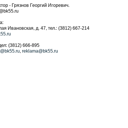
тор - Грязнов Георгий Игоревич.
r@bk55.ru
а:
алая Ивановская, д. 47, тел.: (3812) 667-214
55.ru
ел: (3812) 666-895
a@bk55.ru
,
reklama@bk55.ru