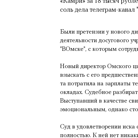
«Камри» за 18 тысяч рубле
соль дела телеграм-канал 
Были претензии у нового д
деятельности досугового уч
"ВОмске", с которым сотру
Новый директор Омского ци
взыскать с его предшестве
та потратила на зарплаты т
окладах. Судебное разбира
Выступавший в качестве сви
эмоциональным, однако сто
Суд в удовлетворении иска
полностью. К ней нет никак