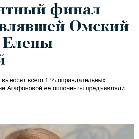
ентный финал
авлявшей Омский
т Елены
й
ы выносят всего 1 % оправдательных
ене Агафоновой ее оппоненты предъявляли