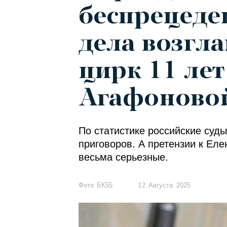
беспрецед
дела возгл
цирк 11 ле
Агафоново
По статистике российские суд
приговоров. А претензии к Ел
весьма серьезные.
Фото БК55
12 Августа 2025