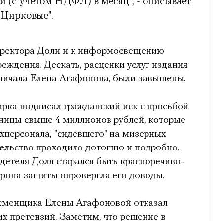
й (с учётом НДФЛ) в месяц", - описывает
"Цирковые".
иректора Доли и к информосвещению
реждения. Дескать, расценки услуг издания
дничала Елена Агафонова, были завышены.
рка подписал гражданский иск с просьбой
нницы свыше 4 миллионов рублей, которые
ехперсонала, "сидевшего" на мизерных
тельство проходило дотошно и подробно.
детеля Доля старался быть красноречиво-
рона защиты опровергла его доводы.
 сменщика Елены Агафоновой отказал
их претензий. Заметим, что решение в