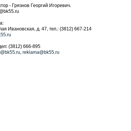
тор - Грязнов Георгий Игоревич.
r@bk55.ru
а:
алая Ивановская, д. 47, тел.: (3812) 667-214
55.ru
ел: (3812) 666-895
a@bk55.ru
,
reklama@bk55.ru