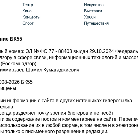
Театр
Искусство
Кино
Выставки
Концерты
Хобби
Спорт
Путешествия
ние БК55
ый номер: ЭЛ № ФС 77 - 88403 выдан 29.10.2024 Федерал
дзору в сфере связи, информационных технологий и масс
 (Роскомнадзор)
Шихмирзаев Шамил Кумагаджиевич
008-2026 БК55
щищены.
и информации с сайта в других источниках гиперссылка
тельна.
сегда разделяет точку зрения блогеров и не несёт
ти за содержание постов и комментариев на сайте. Перепе
использование их в любой форме, в том числе и в электро
 только с письменного разрешения редакции.