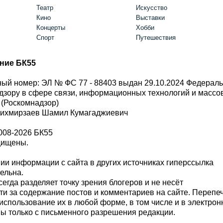
Театр
Искусство
Кино
Выставки
Концерты
Хобби
Спорт
Путешествия
ние БК55
ый номер: ЭЛ № ФС 77 - 88403 выдан 29.10.2024 Федерал
дзору в сфере связи, информационных технологий и масс
 (Роскомнадзор)
Шихмирзаев Шамил Кумагаджиевич
008-2026 БК55
щищены.
и информации с сайта в других источниках гиперссылка
тельна.
сегда разделяет точку зрения блогеров и не несёт
ти за содержание постов и комментариев на сайте. Перепе
использование их в любой форме, в том числе и в электро
 только с письменного разрешения редакции.