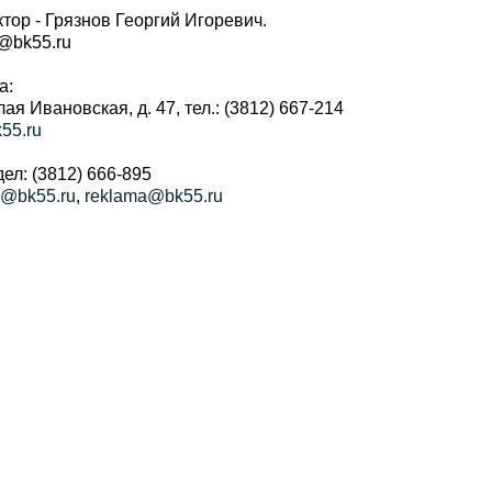
тор - Грязнов Георгий Игоревич.
r@bk55.ru
а:
алая Ивановская, д. 47, тел.: (3812) 667-214
55.ru
ел: (3812) 666-895
a@bk55.ru
,
reklama@bk55.ru