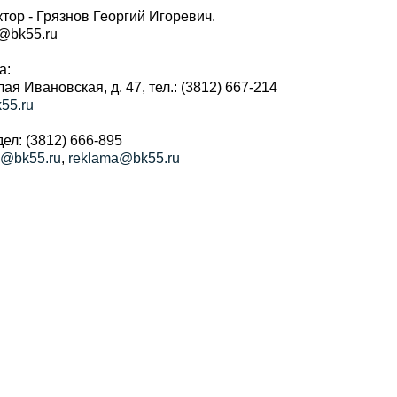
тор - Грязнов Георгий Игоревич.
r@bk55.ru
а:
алая Ивановская, д. 47, тел.: (3812) 667-214
55.ru
ел: (3812) 666-895
a@bk55.ru
,
reklama@bk55.ru