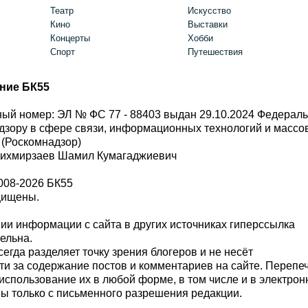
Театр
Искусство
Кино
Выставки
Концерты
Хобби
Спорт
Путешествия
ние БК55
ый номер: ЭЛ № ФС 77 - 88403 выдан 29.10.2024 Федерал
дзору в сфере связи, информационных технологий и масс
 (Роскомнадзор)
Шихмирзаев Шамил Кумагаджиевич
008-2026 БК55
щищены.
и информации с сайта в других источниках гиперссылка
тельна.
сегда разделяет точку зрения блогеров и не несёт
ти за содержание постов и комментариев на сайте. Перепе
использование их в любой форме, в том числе и в электро
 только с письменного разрешения редакции.