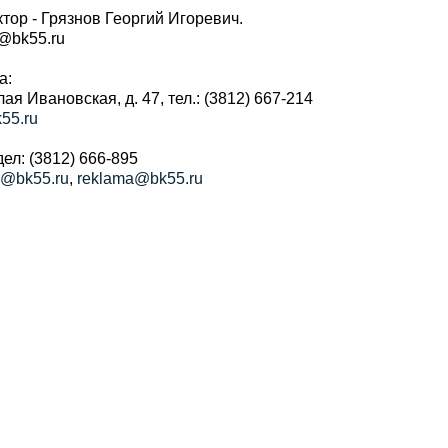
тор - Грязнов Георгий Игоревич.
r@bk55.ru
а:
алая Ивановская, д. 47, тел.: (3812) 667-214
55.ru
ел: (3812) 666-895
a@bk55.ru
,
reklama@bk55.ru