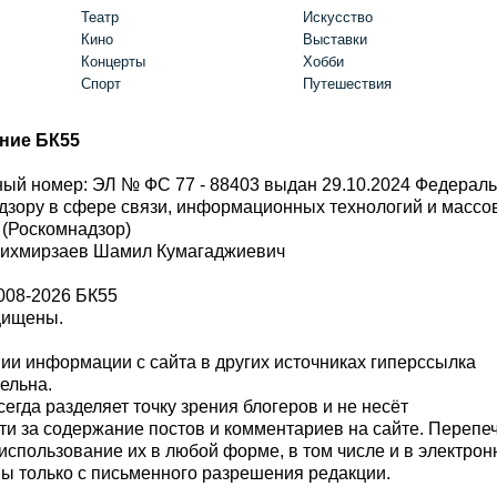
Театр
Искусство
Кино
Выставки
Концерты
Хобби
Спорт
Путешествия
ние БК55
ый номер: ЭЛ № ФС 77 - 88403 выдан 29.10.2024 Федерал
дзору в сфере связи, информационных технологий и масс
 (Роскомнадзор)
Шихмирзаев Шамил Кумагаджиевич
008-2026 БК55
щищены.
и информации с сайта в других источниках гиперссылка
тельна.
сегда разделяет точку зрения блогеров и не несёт
ти за содержание постов и комментариев на сайте. Перепе
использование их в любой форме, в том числе и в электро
 только с письменного разрешения редакции.