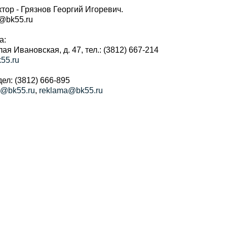
тор - Грязнов Георгий Игоревич.
r@bk55.ru
а:
алая Ивановская, д. 47, тел.: (3812) 667-214
55.ru
ел: (3812) 666-895
a@bk55.ru
,
reklama@bk55.ru