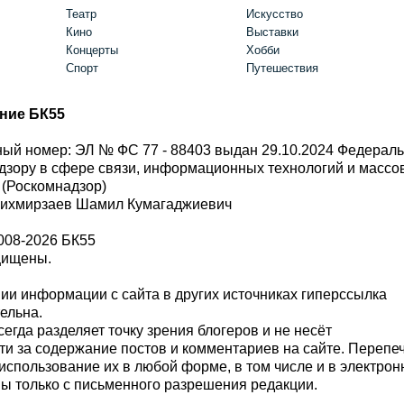
Театр
Искусство
Кино
Выставки
Концерты
Хобби
Спорт
Путешествия
ние БК55
ый номер: ЭЛ № ФС 77 - 88403 выдан 29.10.2024 Федерал
дзору в сфере связи, информационных технологий и масс
 (Роскомнадзор)
Шихмирзаев Шамил Кумагаджиевич
008-2026 БК55
щищены.
и информации с сайта в других источниках гиперссылка
тельна.
сегда разделяет точку зрения блогеров и не несёт
ти за содержание постов и комментариев на сайте. Перепе
использование их в любой форме, в том числе и в электро
 только с письменного разрешения редакции.