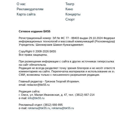
О нас
Театр
Рекламодателям
Кино
Карта сайта
Концерты
Спорт
Сетевое издание БК55
Регистрационный номер: ЭЛ № ФС 77 - 88403 выдан 29.10.2024 Федерал
информационных технологий и массовый коммуникаций (Роскомнадзор
Учредитель: Шихмирзаев Шамил Кумагаджиевич
CopyRight © 2008-2026 БК55
Все права защищены.
При размещении информации с сайта в других источниках гиперссылка
на сайт обязательна.
Редакция не всегда разделяет точку зрения блогеров и не несёт ответст
комментариев на сайте. Перепечатка материалов и использование их в 
СМИ, возможны только с письменного разрешения редакции.
Главный редактор - Грязнов Георгий Игоревич.
email: redactor@bk55.ru
Редакция сайта:
г. Омск, ул. Малая Ивановская, д. 47, тел.: (3812) 667-214
e-mail:
info@bk55.ru
Рекламный отдел: (3812) 666-895
e-mail:
reklama@bk55.ru
,
reklama@bk55.ru