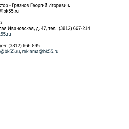
тор - Грязнов Георгий Игоревич.
r@bk55.ru
а:
алая Ивановская, д. 47, тел.: (3812) 667-214
55.ru
ел: (3812) 666-895
a@bk55.ru
,
reklama@bk55.ru