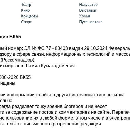
Театр
Искусство
Кино
Выставки
Концерты
Хобби
Спорт
Путешествия
ние БК55
ый номер: ЭЛ № ФС 77 - 88403 выдан 29.10.2024 Федерал
дзору в сфере связи, информационных технологий и масс
 (Роскомнадзор)
Шихмирзаев Шамил Кумагаджиевич
008-2026 БК55
щищены.
и информации с сайта в других источниках гиперссылка
тельна.
сегда разделяет точку зрения блогеров и не несёт
ти за содержание постов и комментариев на сайте. Перепе
использование их в любой форме, в том числе и в электро
 только с письменного разрешения редакции.