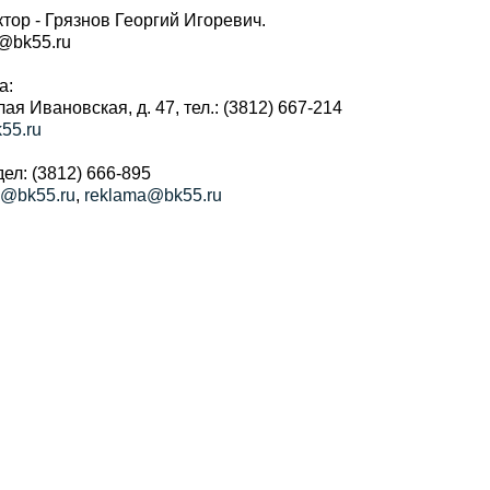
тор - Грязнов Георгий Игоревич.
r@bk55.ru
а:
алая Ивановская, д. 47, тел.: (3812) 667-214
55.ru
ел: (3812) 666-895
a@bk55.ru
,
reklama@bk55.ru