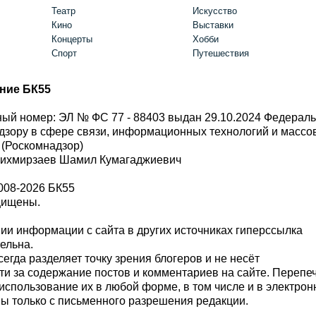
Театр
Искусство
Кино
Выставки
Концерты
Хобби
Спорт
Путешествия
ние БК55
ый номер: ЭЛ № ФС 77 - 88403 выдан 29.10.2024 Федерал
дзору в сфере связи, информационных технологий и масс
 (Роскомнадзор)
Шихмирзаев Шамил Кумагаджиевич
008-2026 БК55
щищены.
и информации с сайта в других источниках гиперссылка
тельна.
сегда разделяет точку зрения блогеров и не несёт
ти за содержание постов и комментариев на сайте. Перепе
использование их в любой форме, в том числе и в электро
 только с письменного разрешения редакции.