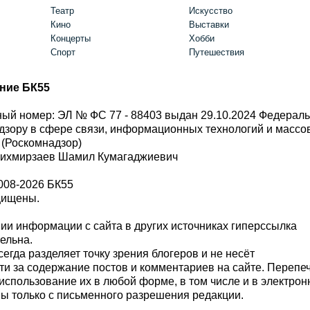
Театр
Искусство
Кино
Выставки
Концерты
Хобби
Спорт
Путешествия
ние БК55
ый номер: ЭЛ № ФС 77 - 88403 выдан 29.10.2024 Федерал
дзору в сфере связи, информационных технологий и масс
 (Роскомнадзор)
Шихмирзаев Шамил Кумагаджиевич
008-2026 БК55
щищены.
и информации с сайта в других источниках гиперссылка
тельна.
сегда разделяет точку зрения блогеров и не несёт
ти за содержание постов и комментариев на сайте. Перепе
использование их в любой форме, в том числе и в электро
 только с письменного разрешения редакции.