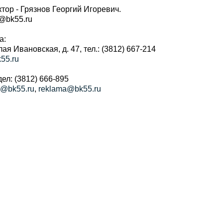
тор - Грязнов Георгий Игоревич.
r@bk55.ru
а:
алая Ивановская, д. 47, тел.: (3812) 667-214
55.ru
ел: (3812) 666-895
a@bk55.ru
,
reklama@bk55.ru