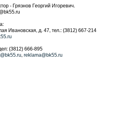
тор - Грязнов Георгий Игоревич.
r@bk55.ru
а:
алая Ивановская, д. 47, тел.: (3812) 667-214
55.ru
ел: (3812) 666-895
a@bk55.ru
,
reklama@bk55.ru