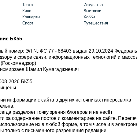
Театр
Искусство
Кино
Выставки
Концерты
Хобби
Спорт
Путешествия
ние БК55
ый номер: ЭЛ № ФС 77 - 88403 выдан 29.10.2024 Федерал
дзору в сфере связи, информационных технологий и масс
 (Роскомнадзор)
Шихмирзаев Шамил Кумагаджиевич
008-2026 БК55
щищены.
и информации с сайта в других источниках гиперссылка
тельна.
сегда разделяет точку зрения блогеров и не несёт
ти за содержание постов и комментариев на сайте. Перепе
использование их в любой форме, в том числе и в электро
 только с письменного разрешения редакции.