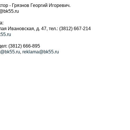
тор - Грязнов Георгий Игоревич.
r@bk55.ru
а:
алая Ивановская, д. 47, тел.: (3812) 667-214
55.ru
ел: (3812) 666-895
a@bk55.ru
,
reklama@bk55.ru