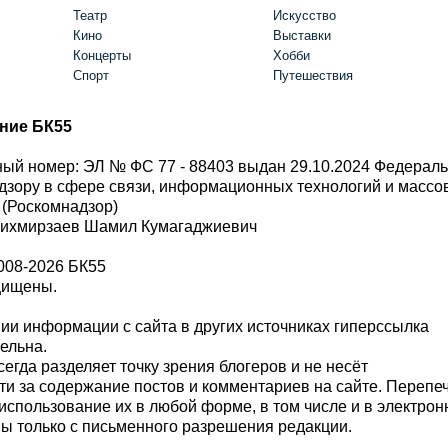
Театр
Искусство
Кино
Выставки
Концерты
Хобби
Спорт
Путешествия
ние БК55
ый номер: ЭЛ № ФС 77 - 88403 выдан 29.10.2024 Федерал
дзору в сфере связи, информационных технологий и масс
 (Роскомнадзор)
Шихмирзаев Шамил Кумагаджиевич
008-2026 БК55
щищены.
и информации с сайта в других источниках гиперссылка
тельна.
сегда разделяет точку зрения блогеров и не несёт
ти за содержание постов и комментариев на сайте. Перепе
использование их в любой форме, в том числе и в электро
 только с письменного разрешения редакции.