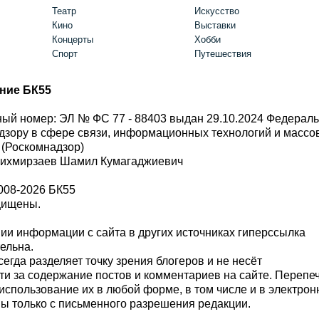
Театр
Искусство
Кино
Выставки
Концерты
Хобби
Спорт
Путешествия
ние БК55
ый номер: ЭЛ № ФС 77 - 88403 выдан 29.10.2024 Федерал
дзору в сфере связи, информационных технологий и масс
 (Роскомнадзор)
Шихмирзаев Шамил Кумагаджиевич
008-2026 БК55
щищены.
и информации с сайта в других источниках гиперссылка
тельна.
сегда разделяет точку зрения блогеров и не несёт
ти за содержание постов и комментариев на сайте. Перепе
использование их в любой форме, в том числе и в электро
 только с письменного разрешения редакции.