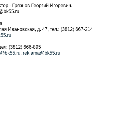
тор - Грязнов Георгий Игоревич.
r@bk55.ru
а:
алая Ивановская, д. 47, тел.: (3812) 667-214
55.ru
ел: (3812) 666-895
a@bk55.ru
,
reklama@bk55.ru