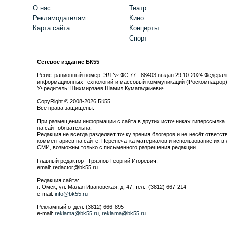
О нас
Театр
Рекламодателям
Кино
Карта сайта
Концерты
Спорт
Сетевое издание БК55
Регистрационный номер: ЭЛ № ФС 77 - 88403 выдан 29.10.2024 Федерал
информационных технологий и массовый коммуникаций (Роскомнадзор
Учредитель: Шихмирзаев Шамил Кумагаджиевич
CopyRight © 2008-2026 БК55
Все права защищены.
При размещении информации с сайта в других источниках гиперссылка
на сайт обязательна.
Редакция не всегда разделяет точку зрения блогеров и не несёт ответст
комментариев на сайте. Перепечатка материалов и использование их в 
СМИ, возможны только с письменного разрешения редакции.
Главный редактор - Грязнов Георгий Игоревич.
email: redactor@bk55.ru
Редакция сайта:
г. Омск, ул. Малая Ивановская, д. 47, тел.: (3812) 667-214
e-mail:
info@bk55.ru
Рекламный отдел: (3812) 666-895
e-mail:
reklama@bk55.ru
,
reklama@bk55.ru