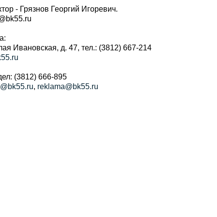
тор - Грязнов Георгий Игоревич.
r@bk55.ru
а:
алая Ивановская, д. 47, тел.: (3812) 667-214
55.ru
ел: (3812) 666-895
a@bk55.ru
,
reklama@bk55.ru