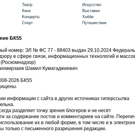
Театр
Искусство
Кино
Выставки
Концерты
Хобби
Спорт
Путешествия
ние БК55
ый номер: ЭЛ № ФС 77 - 88403 выдан 29.10.2024 Федерал
дзору в сфере связи, информационных технологий и масс
 (Роскомнадзор)
Шихмирзаев Шамил Кумагаджиевич
008-2026 БК55
щищены.
и информации с сайта в других источниках гиперссылка
тельна.
сегда разделяет точку зрения блогеров и не несёт
ти за содержание постов и комментариев на сайте. Перепе
использование их в любой форме, в том числе и в электро
 только с письменного разрешения редакции.