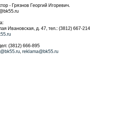
тор - Грязнов Георгий Игоревич.
r@bk55.ru
а:
алая Ивановская, д. 47, тел.: (3812) 667-214
55.ru
ел: (3812) 666-895
a@bk55.ru
,
reklama@bk55.ru