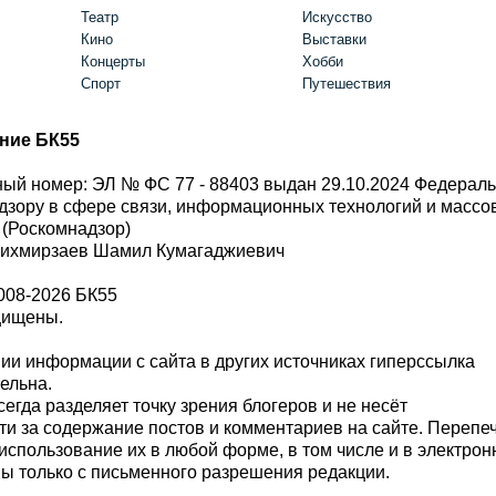
Театр
Искусство
Кино
Выставки
Концерты
Хобби
Спорт
Путешествия
ние БК55
ый номер: ЭЛ № ФС 77 - 88403 выдан 29.10.2024 Федерал
дзору в сфере связи, информационных технологий и масс
 (Роскомнадзор)
Шихмирзаев Шамил Кумагаджиевич
008-2026 БК55
щищены.
и информации с сайта в других источниках гиперссылка
тельна.
сегда разделяет точку зрения блогеров и не несёт
ти за содержание постов и комментариев на сайте. Перепе
использование их в любой форме, в том числе и в электро
 только с письменного разрешения редакции.