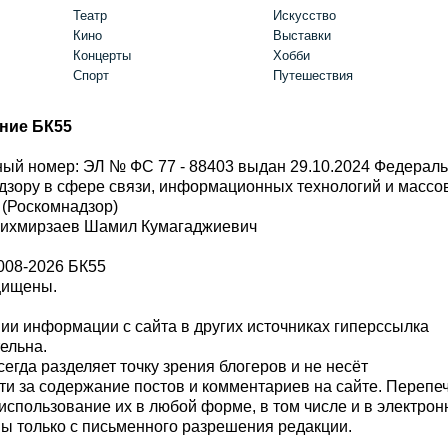
Театр
Искусство
Кино
Выставки
Концерты
Хобби
Спорт
Путешествия
ние БК55
ый номер: ЭЛ № ФС 77 - 88403 выдан 29.10.2024 Федерал
дзору в сфере связи, информационных технологий и масс
 (Роскомнадзор)
Шихмирзаев Шамил Кумагаджиевич
008-2026 БК55
щищены.
и информации с сайта в других источниках гиперссылка
тельна.
сегда разделяет точку зрения блогеров и не несёт
ти за содержание постов и комментариев на сайте. Перепе
использование их в любой форме, в том числе и в электро
 только с письменного разрешения редакции.