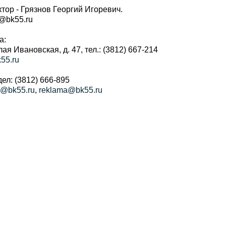
тор - Грязнов Георгий Игоревич.
r@bk55.ru
а:
алая Ивановская, д. 47, тел.: (3812) 667-214
55.ru
ел: (3812) 666-895
a@bk55.ru
,
reklama@bk55.ru