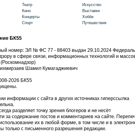
Театр
Искусство
Кино
Выставки
Концерты
Хобби
Спорт
Путешествия
ние БК55
ый номер: ЭЛ № ФС 77 - 88403 выдан 29.10.2024 Федерал
дзору в сфере связи, информационных технологий и масс
 (Роскомнадзор)
Шихмирзаев Шамил Кумагаджиевич
008-2026 БК55
щищены.
и информации с сайта в других источниках гиперссылка
тельна.
сегда разделяет точку зрения блогеров и не несёт
ти за содержание постов и комментариев на сайте. Перепе
использование их в любой форме, в том числе и в электро
 только с письменного разрешения редакции.