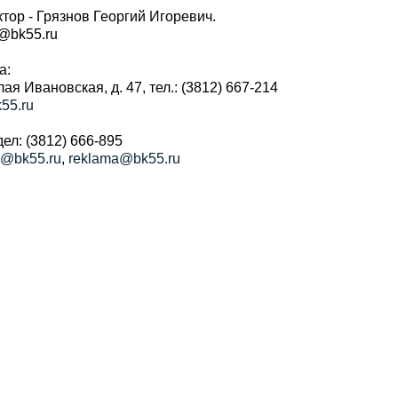
тор - Грязнов Георгий Игоревич.
r@bk55.ru
а:
алая Ивановская, д. 47, тел.: (3812) 667-214
55.ru
ел: (3812) 666-895
a@bk55.ru
,
reklama@bk55.ru