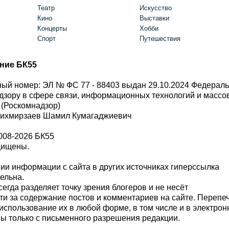
Театр
Искусство
Кино
Выставки
Концерты
Хобби
Спорт
Путешествия
ние БК55
ый номер: ЭЛ № ФС 77 - 88403 выдан 29.10.2024 Федерал
дзору в сфере связи, информационных технологий и масс
 (Роскомнадзор)
Шихмирзаев Шамил Кумагаджиевич
008-2026 БК55
щищены.
и информации с сайта в других источниках гиперссылка
тельна.
сегда разделяет точку зрения блогеров и не несёт
ти за содержание постов и комментариев на сайте. Перепе
использование их в любой форме, в том числе и в электро
 только с письменного разрешения редакции.