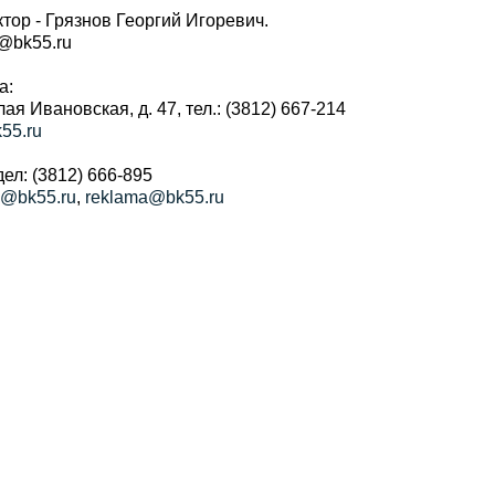
тор - Грязнов Георгий Игоревич.
r@bk55.ru
а:
алая Ивановская, д. 47, тел.: (3812) 667-214
55.ru
ел: (3812) 666-895
a@bk55.ru
,
reklama@bk55.ru