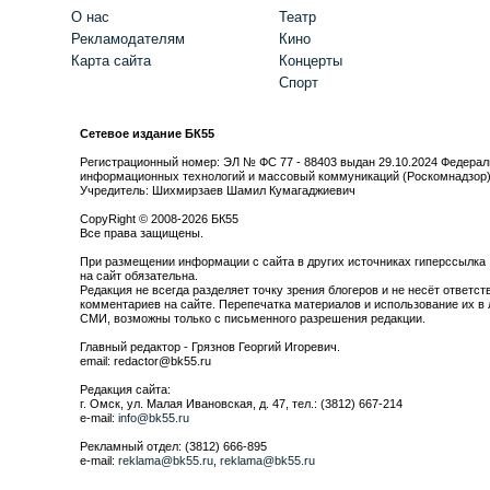
О нас
Театр
Рекламодателям
Кино
Карта сайта
Концерты
Спорт
Сетевое издание БК55
Регистрационный номер: ЭЛ № ФС 77 - 88403 выдан 29.10.2024 Федерал
информационных технологий и массовый коммуникаций (Роскомнадзор
Учредитель: Шихмирзаев Шамил Кумагаджиевич
CopyRight © 2008-2026 БК55
Все права защищены.
При размещении информации с сайта в других источниках гиперссылка
на сайт обязательна.
Редакция не всегда разделяет точку зрения блогеров и не несёт ответст
комментариев на сайте. Перепечатка материалов и использование их в 
СМИ, возможны только с письменного разрешения редакции.
Главный редактор - Грязнов Георгий Игоревич.
email: redactor@bk55.ru
Редакция сайта:
г. Омск, ул. Малая Ивановская, д. 47, тел.: (3812) 667-214
e-mail:
info@bk55.ru
Рекламный отдел: (3812) 666-895
e-mail:
reklama@bk55.ru
,
reklama@bk55.ru