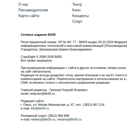
О нас
Театр
Рекламодателям
Кино
Карта сайта
Концерты
Спорт
Сетевое издание БК55
Регистрационный номер: ЭЛ № ФС 77 - 88403 выдан 29.10.2024 Федерал
информационных технологий и массовый коммуникаций (Роскомнадзор
Учредитель: Шихмирзаев Шамил Кумагаджиевич
CopyRight © 2008-2026 БК55
Все права защищены.
При размещении информации с сайта в других источниках гиперссылка
на сайт обязательна.
Редакция не всегда разделяет точку зрения блогеров и не несёт ответст
комментариев на сайте. Перепечатка материалов и использование их в 
СМИ, возможны только с письменного разрешения редакции.
Главный редактор - Грязнов Георгий Игоревич.
email: redactor@bk55.ru
Редакция сайта:
г. Омск, ул. Малая Ивановская, д. 47, тел.: (3812) 667-214
e-mail:
info@bk55.ru
Рекламный отдел: (3812) 666-895
e-mail:
reklama@bk55.ru
,
reklama@bk55.ru