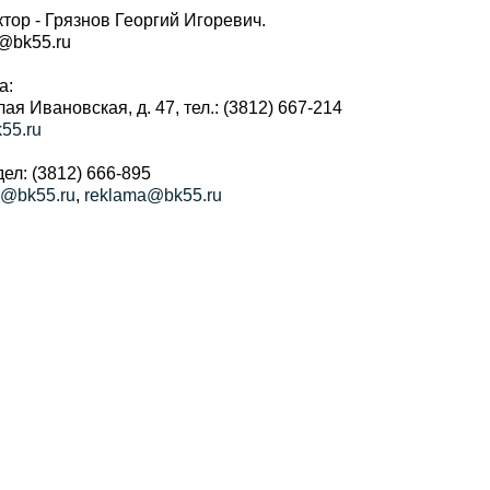
тор - Грязнов Георгий Игоревич.
r@bk55.ru
а:
алая Ивановская, д. 47, тел.: (3812) 667-214
55.ru
ел: (3812) 666-895
a@bk55.ru
,
reklama@bk55.ru