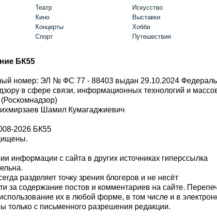
Театр
Искусство
Кино
Выставки
Концерты
Хобби
Спорт
Путешествия
ние БК55
ый номер: ЭЛ № ФС 77 - 88403 выдан 29.10.2024 Федерал
дзору в сфере связи, информационных технологий и масс
 (Роскомнадзор)
Шихмирзаев Шамил Кумагаджиевич
008-2026 БК55
щищены.
и информации с сайта в других источниках гиперссылка
тельна.
сегда разделяет точку зрения блогеров и не несёт
ти за содержание постов и комментариев на сайте. Перепе
использование их в любой форме, в том числе и в электро
 только с письменного разрешения редакции.