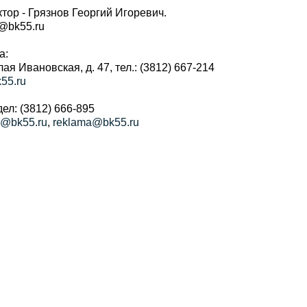
тор - Грязнов Георгий Игоревич.
r@bk55.ru
а:
алая Ивановская, д. 47, тел.: (3812) 667-214
55.ru
ел: (3812) 666-895
a@bk55.ru
,
reklama@bk55.ru