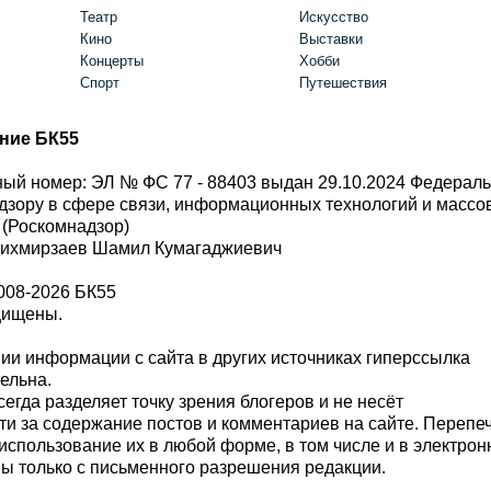
Театр
Искусство
Кино
Выставки
Концерты
Хобби
Спорт
Путешествия
ние БК55
ый номер: ЭЛ № ФС 77 - 88403 выдан 29.10.2024 Федерал
дзору в сфере связи, информационных технологий и масс
 (Роскомнадзор)
Шихмирзаев Шамил Кумагаджиевич
008-2026 БК55
щищены.
и информации с сайта в других источниках гиперссылка
тельна.
сегда разделяет точку зрения блогеров и не несёт
ти за содержание постов и комментариев на сайте. Перепе
использование их в любой форме, в том числе и в электро
 только с письменного разрешения редакции.